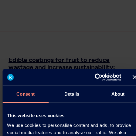
Edible coatings for fruit to reduce
wastage and increase sustainability:
Liquidseal keeps fruit fresh for twice as
long – with the help of Kuraray Poval.
Environmentally friendly coatings from Liquidseal
Consent
Details
About
with high-quality polyvinyl alcohols from Kuraray
keep fruit and vegetables fresh for far longer –…
This website uses cookies
24.08.2021
We use cookies to personalise content and ads, to provide
social media features and to analyse our traffic. We also